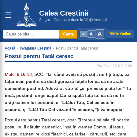
Calea Creștină
☰
Singura Cale care duce la Viață Veșnică
A
A
Cauta
Biblie Online
A
Acasă
›
Învăţătura Creştină
›
Postul pentru Tatăl ceresc
Postul pentru Tatăl ceresc
Publicat: 27.01.2020
Matei 6:16-18
, SCC:
“Iar când aveţi să postiţi, nu fiţi trişti, ca
făţarnicii; pentru că desfigurează feţele lor ca să se arate
oamenilor postind. Adevărat vă zic: „ei primesc plata lor.” Tu
însă, postind, unge capul tău şi spală faţa ta: ca să nu te
arăţi oamenilor postind, ci Tatălui Tău, Cel ce este în
ascuns; şi Tatăl Tău Cel văzând în ascuns, îţi va înapoia”
.
Postul este pentru Tatăl ceresc, doar El trebuie să știe că postim,
postul nu îl dăruim oamenilor, însă în vremea Domnului Iesus,
existau oameni religioși fățarnici, ca fariseii, cărturarii, etc. care