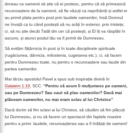
doreau ca oamenii să știe că ei postesc, pentru că să primească
recunoaștere de la oamenii, să fie văzuți ca neprihăniți și astfel ei
au primit plata pentru post prin laudele oamenilor, însă Domnul
ne învață ca tu când postești să nu arăți în exterior, prin tristețe;
ci, să nu știe decât Tatăl din cer că postești, și El îți va răsplăti în
ascuns, și atunci postul tău va fi primit de Dumnezeu.
Să evităm fățărnicia în post și în toate disciplinele spirituale
(rugăciunea, dărnicia, milostenia, cugetarea etc.); ci, să facem
pentru Dumnezeu toate, nu pentru o recunoaștere sau laude din
partea oamenilor.
Mai târziu apostolul Pavel a spus sub inspirație divină în
Galateni 1:10
, SCC:
“Pentru că acum îi mulţumesc pe oameni,
sau pe Dumnezeu? Sau caut să plac oamenilor? Dacă mai
plăceam oamenilor, nu mai eram sclav al lui Christos”
.
Dacă dorim să fim sclavi ai lui Christos, să căutăm să fim plăcuți
lui Dumnezeu, și nu să facem un spectacol din faptele noastre
pentru a primi: laudele, recunoașterea sau a fi înălțați de oameni!