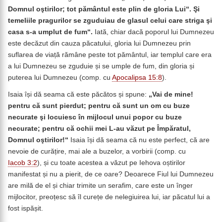
Domnul oştirilor; tot pământul este plin de gloria Lui“. Şi
temeliile pragurilor se zguduiau de glasul celui care striga şi
casa s-a umplut de fum“.
Iată, chiar dacă poporul lui Dumnezeu
este decăzut din cauza păcatului, gloria lui Dumnezeu prin
suflarea de viață rămâne peste tot pământul, iar templul care era
a lui Dumnezeu se zguduie și se umple de fum, din gloria și
puterea lui Dumnezeu (comp. cu
Apocalipsa 15:8
).
Isaia își dă seama că este păcătos și spune:
„Vai de mine!
pentru că sunt pierdut; pentru că sunt un om cu buze
necurate şi locuiesc în mijlocul unui popor cu buze
necurate; pentru că ochii mei L-au văzut pe Împăratul,
Domnul oştirilor!“
Isaia își dă seama că nu este perfect, că are
nevoie de curățire, mai ale a buzelor, a vorbirii (comp. cu
Iacob 3:2
), și cu toate acestea a văzut pe Iehova oștirilor
manifestat și nu a pierit, de ce oare? Deoarece Fiul lui Dumnezeu
are milă de el și chiar trimite un serafim, care este un înger
mijlocitor, preoțesc să îl curețe de nelegiuirea lui, iar păcatul lui a
fost ispășit.