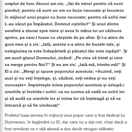
umplut de fum. Atunci am zis: „Vai de mine! pentru că sunt
pierdut; pentru că sunt un om cu buze necurate şi locuiesc
în mijlocul unui popor cu buze necurate; pentru că ochii mei
L-au văzut pe Împăratul, Domnul oştirilor!“ Şi unul dintre
serafimi a zburat spre mine şi avea în mâna lui un cărbune
aprins, pe care-l luase cu cleştele de pe altar. Şi l-a atins de
gura mea şi a zis: „Iată, acesta s-a atins de buzele tale, şi
nelegiuirea ta este îndepărtată şi păcatul tău este ispăşit“. Şi
am auzit glasul Domnului, zicând: „Pe cine să trimit şi cine
va merge pentru Noi?“ Şi eu am zis: „Iată-mă, trimite-mă!“ Şi
El a zis: „Mergi şi spune poporului acestuia: «Auzind, veţi
auzi şi nu veţi înţelege, şi, văzând, veţi vedea şi nu veţi
cunoaşte». Împietreşte inima poporului acestuia şi astupă-i
urechile şi închide-i ochii: ca nu cumva să vadă cu ochii lor
şi să audă cu urechile lor şi inima lor să înţeleagă şi să se
întoarcă şi să fie vindecaţi“
.
Profetul Isaia servea în mijlocul unui popor care a fost dedicat lui
Dumnezeu, în legământ cu El, dar care nu a dat rod, chiar dacă a
fost semănat ca o viță aleasă a dus decât struguri sălbatici