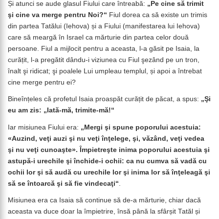
Și atunci se aude glasul Fiului care întreabă:
„Pe cine să trimit
şi cine va merge pentru Noi?“
Fiul dorea ca să existe un trimis
din partea Tatălui (Iehova) și a Fiului (manifestarea lui Iehova)
care să meargă în Israel ca mărturie din partea celor două
persoane. Fiul a mijlocit pentru a aceasta, l-a găsit pe Isaia, la
curățit, l-a pregătit dându-i viziunea cu Fiul şezând pe un tron,
înalt şi ridicat; şi poalele Lui umpleau templul, și apoi a întrebat
cine merge pentru ei?
Bineînțeles că profetul Isaia proaspăt curățit de păcat, a spus:
„Şi
eu am zis: „Iată-mă, trimite-mă!“
Iar misiunea Fiului era:
„Mergi şi spune poporului acestuia:
«Auzind, veţi auzi şi nu veţi înţelege, şi, văzând, veţi vedea
şi nu veţi cunoaşte». Împietreşte inima poporului acestuia şi
astupă-i urechile şi închide-i ochii: ca nu cumva să vadă cu
ochii lor şi să audă cu urechile lor şi inima lor să înţeleagă şi
să se întoarcă şi să fie vindecaţi“
.
Misiunea era ca Isaia să continue să de-a mărturie, chiar dacă
aceasta va duce doar la împietrire, însă până la sfârșit Tatăl și