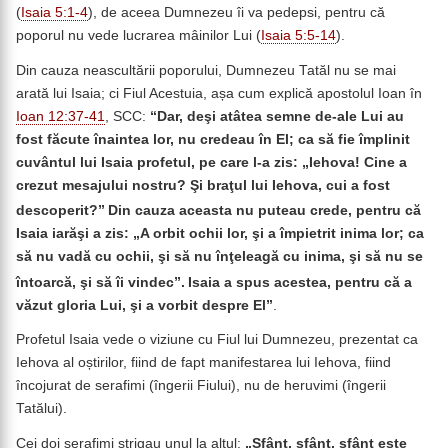
(
Isaia 5:1-4
), de aceea Dumnezeu îi va pedepsi, pentru că
poporul nu vede lucrarea mâinilor Lui (
Isaia 5:5-14
).
Din cauza neascultării poporului, Dumnezeu Tatăl nu se mai
arată lui Isaia; ci Fiul Acestuia, așa cum explică apostolul Ioan în
Ioan 12:37-41
, SCC:
“
Dar, deşi atâtea semne de-ale Lui au
fost făcute înaintea lor, nu credeau în El; ca să fie împlinit
cuvântul lui Isaia profetul, pe care l-a zis: „Iehova! Cine a
crezut mesajului nostru? Şi braţul lui Iehova, cui a fost
descoperit?”
Din cauza aceasta nu puteau crede, pentru că
Isaia iarăşi a zis: „A orbit ochii lor, şi a împietrit inima lor; ca
să nu vadă cu ochii, şi să nu înţeleagă cu inima, şi să nu se
întoarcă, şi să îi vindec”.
Isaia a spus acestea, pentru că a
văzut gloria Lui, şi a vorbit despre El”
.
Profetul Isaia vede o viziune cu Fiul lui Dumnezeu, prezentat ca
Iehova al oștirilor, fiind de fapt manifestarea lui Iehova, fiind
încojurat de serafimi (îngerii Fiului), nu de heruvimi (îngerii
Tatălui).
Cei doi serafimi strigau unul la altul:
„Sfânt, sfânt, sfânt este