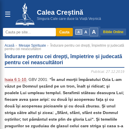
Calea Creștină
☰
Singura Cale care duce la Viață Veșnică
A
A
Cauta
Biblie Online
A
Acasă
›
Mesaje Spirituale
›
Îndurare pentru cei drepți, împietrire și judecată
pentru cei neascultători
Îndurare pentru cei drepți, împietrire și judecată
pentru cei neascultători
Publicat: 27.12.2019
Isaia 6:1-10
, GBV 2001:
“În anul morţii împăratului Ozia L-am
văzut pe Domnul şezând pe un tron, înalt şi ridicat; şi
poalele Lui umpleau templul. Serafimii stăteau deasupra Lui;
fiecare avea şase aripi: cu două îşi acopereau faţa şi cu
două îşi acopereau picioarele şi cu două zburau. Şi unul
striga către altul şi zicea: „Sfânt, sfânt, sfânt este Domnul
oştirilor; tot pământul este plin de gloria Lui“. Şi temeliile
pragurilor se zguduiau de glasul celui care striga şi casa s-a