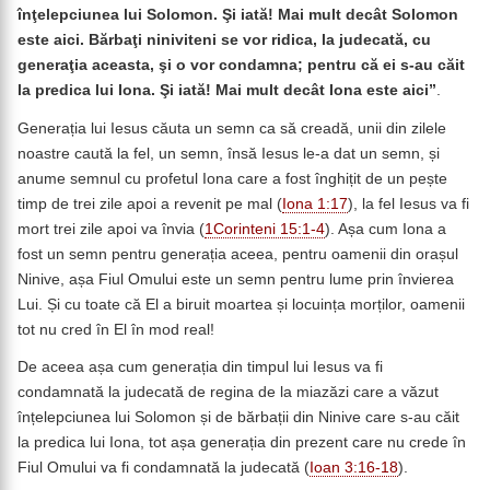
înţelepciunea lui Solomon. Şi iată! Mai mult decât Solomon
este aici. Bărbaţi niniviteni se vor ridica, la judecată, cu
generaţia aceasta, şi o vor condamna; pentru că ei s-au căit
la predica lui Iona. Şi iată! Mai mult decât Iona este aici”
.
Generația lui Iesus căuta un semn ca să creadă, unii din zilele
noastre caută la fel, un semn, însă Iesus le-a dat un semn, și
anume semnul cu profetul Iona care a fost înghițit de un pește
timp de trei zile apoi a revenit pe mal (
Iona 1:17
), la fel Iesus va fi
mort trei zile apoi va învia (
1Corinteni 15:1-4
). Așa cum Iona a
fost un semn pentru generația aceea, pentru oamenii din orașul
Ninive, așa Fiul Omului este un semn pentru lume prin învierea
Lui. Și cu toate că El a biruit moartea și locuința morților, oamenii
tot nu cred în El în mod real!
De aceea așa cum generația din timpul lui Iesus va fi
condamnată la judecată de regina de la miazăzi care a văzut
înțelepciunea lui Solomon și de bărbații din Ninive care s-au căit
la predica lui Iona, tot așa generația din prezent care nu crede în
Fiul Omului va fi condamnată la judecată (
Ioan 3:16-18
).