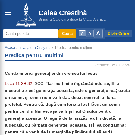
Calea Creștină
☰
Singura Cale care duce la Viață Veșnică
A
A
Cauta
Biblie Online
A
Acasă
›
Învăţătura Creştină
›
Predica pentru mulțimi
Predica pentru mulțimi
Publicat: 05.07.2020
Condamnarea generației din vremea lui Iesus
Luca 11:29-32
, SCC:
“Iar mulţimile îngrămădindu-se, El a
început a zice: generaţia aceasta, este o generaţie rea; caută
un semn, şi semn nu îi va fi dat, decât semnul lui Iona
profetul. Pentru că, după cum Iona a fost făcut un semn
pentru cei din Ninive, aşa va fi şi Fiul Omului pentru
generaţia aceasta. O regină de la miazăzi va fi ridicată, la
judecată, cu bărbaţii generaţiei aceasta, şi îi va condamna;
pentru că a venit de la marginile pământului să audă