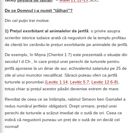
faceţi
peşteră de tâlhari
”
–
Matei 21:12-13
,SCC
.
De ce Domnul i-a numit “tâlhari”?
Din cel puțin trei motive:
1)
Prețul exorbitant al animalelor de jertfă
: o privire asupra
scrierilor istorice iudaice arată că negustorii de la templu profitau
de clienții lor cerându-le prețuri exorbitante pe animalele de jertfă.
De exemplu, în Mișna (Cheritot 1:7) este prezentată o situație din
secolul I d.Ch., în care prețul unei perechi de turturele pentru
jertfă ajunsese la un dinar de aur, echivalentul salariului pe 25 de
zile al unui muncitor necalificat. Săracii puteau oferi ca jertfă
turturele și porumbei (
Levitic 1:14
;
Levitic 5:7
;
Levitic 12:6-8
),
totuși chiar și prețul acestor păsări devenise extrem de mare.
Revoltat de ceea ce se întâmpla, rabinul Simeon ben Gamaliel a
redus numărul jertfelor obligatorii. Drept urmare, prețul unei
perechi de turturele a scăzut imediat de o sută de ori. Ceea ce
indică că negustorii puneau un preț de o sută de ori decât cel
normal!