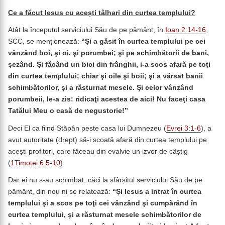
Ce a făcut Iesus cu acești tâlhari din curtea templului?
Atât la începutul serviciului Său de pe pământ, în
Ioan 2:14-16
,
SCC, se menționează:
“
Şi a găsit în curtea templului pe cei
vânzând boi, şi oi, şi porumbei; şi pe schimbătorii de bani,
şezând. Şi făcând un bici din frânghii, i-a scos afară pe toţi
din curtea templului; chiar şi oile şi boii; şi a vărsat banii
schimbătorilor, şi a răsturnat mesele. Şi celor vânzând
porumbeii, le-a zis: ridicaţi acestea de aici! Nu faceţi casa
Tatălui Meu o casă de negustorie!”
Deci El ca fiind Stăpân peste casa lui Dumnezeu (
Evrei 3:1-6
), a
avut autoritate (drept) să-i scoată afară din curtea templului pe
acești profitori, care făceau din evalvie un izvor de câștig
(
1Timotei 6:5-10
).
Dar ei nu s-au schimbat, căci la sfârșitul serviciului Său de pe
pământ, din nou ni se relatează:
“Şi Iesus a intrat în curtea
templului şi a scos pe toţi cei vânzând şi cumpărând în
curtea templului, şi a răsturnat mesele schimbătorilor de