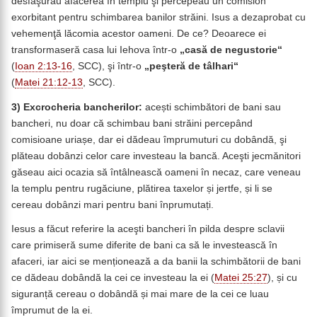
desfăşurau afacerea în templu şi percepeau un comision
exorbitant pentru schimbarea banilor străini. Isus a dezaprobat cu
vehemenţă lăcomia acestor oameni. De ce? Deoarece ei
transformaseră casa lui Iehova într-o
„casă de negustorie“
(
Ioan 2:13-16
, SCC), şi într-o
„peşteră de tâlhari“
(
Matei 21:12-13
, SCC).
3) Excrocheria bancherilor:
acești schimbători de bani sau
bancheri, nu doar că schimbau bani străini percepând
comisioane uriașe, dar ei dădeau împrumuturi cu dobândă, şi
plăteau dobânzi celor care investeau la bancă. Aceşti jecmănitori
găseau aici ocazia să întâlnească oameni în necaz, care veneau
la templu pentru rugăciune, plătirea taxelor și jertfe, și li se
cereau dobânzi mari pentru bani înprumutați.
Iesus a făcut referire la aceşti bancheri în pilda despre sclavii
care primiseră sume diferite de bani ca să le investească în
afaceri, iar aici se menționează a da banii la schimbătorii de bani
ce dădeau dobândă la cei ce investeau la ei (
Matei 25:27
), și cu
siguranță cereau o dobândă și mai mare de la cei ce luau
împrumut de la ei.