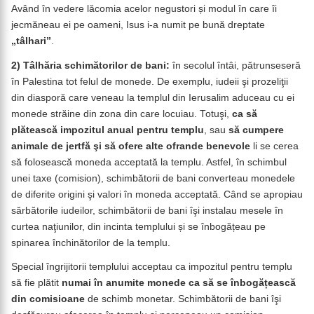
Având în vedere lăcomia acelor negustori și modul în care îi
jecmăneau ei pe oameni, Isus i-a numit pe bună dreptate
„tâlhari”
.
2)
Tâlhăria schimătorilor de bani:
în secolul întâi, pătrunseseră
în Palestina tot felul de monede. De exemplu, iudeii şi prozeliţii
din diasporă care veneau la templul din Ierusalim aduceau cu ei
monede străine din zona din care locuiau. Totuşi,
ca să
plătească impozitul anual pentru templu
, sau
să cumpere
animale de jertfă şi să ofere alte ofrande benevole
li se cerea
să folosească moneda acceptată la templu. Astfel, în schimbul
unei taxe (comision), schimbătorii de bani converteau monedele
de diferite origini şi valori în moneda acceptată. Când se apropiau
sărbătorile iudeilor, schimbătorii de bani îşi instalau mesele în
curtea naţiunilor, din incinta templului și se înbogățeau pe
spinarea închinătorilor de la templu.
Special îngrijitorii templului acceptau ca impozitul pentru templu
să fie plătit
numai în anumite monede ca să se înbogățească
din comisioane
de schimb monetar. Schimbătorii de bani îşi