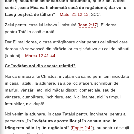
bani şi scaunele celor vânzând porumbeii;
şi le zice: A fost
scris: „casa Mea va fi chemată casă de rugăciune; dar voi o
faceţi peşteră de tâlhari”
–
Matei 21:12-13
, SCC.
Zelul pentru casa lui Iehova Îl mistuia! (
Ioan 2:17
). El dorea
pentru Tatăl o casă curată!
Dar El mai dorea, o casă atrăgătoare chiar pentru cei săraci care
doreau să servească din sărăcia lor ca și văduva cu cei doi bănuți
(leptoni) –
Marcu 12:41-44
.
Ce învățăm noi din aceste relatări?
Noi ca urmași a lui Christos, învățăm ca să nu permitem niciodată
în casa Tatălui, la adunare, să aibă loc afaceri, schimburi de
mărfuri, vânzări, etc. nici măcar discuții comerciale, sau de
vânzare, cumpărare, închiriere, etc. Nici înainte, nici în timpul
întrunirilor, nici după!
Noi venim la adunare, în casa Tatălui pentru închinare, pentru a
persevera
„
în învăţătura apostolilor şi în comuniune, în
frângerea pâinii şi în rugăciuni”
(
Fapte 2:42
), nu pentru discuții