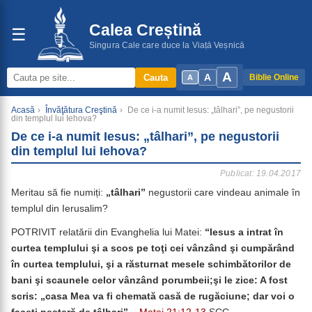
Calea Creștină
☰
Singura Cale care duce la Viață Veșnică
A
A
Cauta
Biblie Online
A
Acasă
›
Învăţătura Creştină
›
De ce i-a numit Iesus: „tâlhari”, pe negustorii
din templul lui Iehova?
De ce i-a numit Iesus: „tâlhari”, pe negustorii
din templul lui Iehova?
Publicat: 19.04.2017
Meritau să fie numiți:
„tâlhari”
negustorii care vindeau animale în
templul din Ierusalim?
POTRIVIT relatării din Evanghelia lui Matei:
“Iesus a intrat în
curtea templului şi a scos pe toţi cei vânzând şi cumpărând
în curtea templului, şi a răsturnat mesele schimbătorilor de
bani şi scaunele celor vânzând porumbeii;şi le zice: A fost
scris: „casa Mea va fi chemată casă de rugăciune; dar voi o