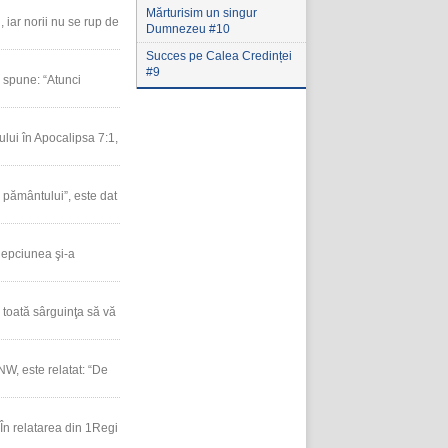
Mărturisim un singur
 iar norii nu se rup de
Dumnezeu #10
Succes pe Calea Credinței
#9
 spune: “Atunci
ului în Apocalipsa 7:1,
e pământului”, este dat
lepciunea şi-a
 toată sârguinţa să vă
NW, este relatat: “De
 În relatarea din 1Regi