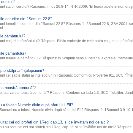
 cerului?
unt stâlpii cerului? Răspuns: în Iov 26:8-14, NTR 2009: “El leagă apele în nori groşi,
ile cerurilor din 2Samuel 22:8?
sunt temeliile cerurilor din 2Samuel 22:8? Răspuns: în 2Samuel 22:8, GBV 2001, se
gud…
ile pământului?
unt colțurile pământului? Răspuns: Biblia vorbește de cele patru colțuri ale pământ
ile pământului?
unt temeliile pământului? Răspuns: În Scripturi sensul literar al expresiei: “temeliil
te stâlpi ai înțelepciunii?
sunt cei șapte stâlpi ai înțelepciunii? Răspuns: Conform cu Proverbe 9:1, SCC: “Înţe
rea noastră comună”?
te: „salvarea noastră comună”? Răspuns: Conform cu Iuda 1:3, SCC: “Iubiţilor, dând
a folosit Numele divin după sfatul lui Eli?
 Samuel nu a folosit Numele divin după sfatul lui Eli? Răspuns: în 1Samuel 3:9-10, 
ltat cei doi profeți din 1Regi cap.13, și ce învățăm noi de aici?
nu au ascultat cei doi profeți din 1Regi cap.13, și ce învățăm noi de aici? Răspuns: