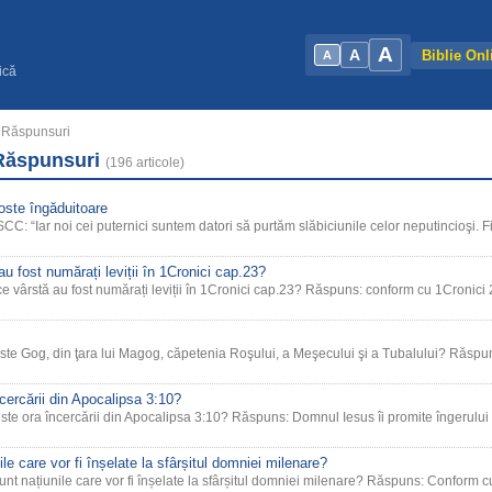
A
A
Biblie Onl
A
ică
i Răspunsuri
 Răspunsuri
(196 articole)
ste îngăduitoare
C: “Iar noi cei puternici suntem datori să purtăm slăbiciunile celor neputincioşi. F
au fost numărați leviții în 1Cronici cap.23?
 ce vârstă au fost numărați leviții în 1Cronici cap.23? Răspuns: conform cu 1Cronici
este Gog, din ţara lui Magog, căpetenia Roşului, a Meşecului şi a Tubalului? Răspun
cercării din Apocalipsa 3:10?
este ora încercării din Apocalipsa 3:10? Răspuns: Domnul Iesus îi promite îngerului 
le care vor fi înșelate la sfârșitul domniei milenare?
unt națiunile care vor fi înșelate la sfârșitul domniei milenare? Răspuns: Conform 