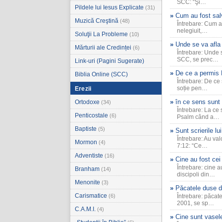
SCC: “Şi…
Pildele lui Iesus Explicate
(31)
Cum au fost sal
Muzică Creştină
(48)
Întrebare: Cum au
nelegiuit,…
Soluţii La Probleme
(10)
Unde se va afla 
Mărturii ale Credinței
(6)
Întrebare: Unde 
SCC, se prec…
Link-uri (Pagini Sugerate)
De ce a permis
Biblia Online (SCC)
Întrebare: De ce
soție pen…
Erezii
în ce sens sunt
Ortodoxe
(34)
Întrebare: La ce
Penticostale
(6)
Psalm când a…
Baptiste
(5)
Sunt scrierile l
Întrebare: Au val
Mormon
(4)
7:12: “Ce…
Adventiste
(16)
Cine au fost cei
Întrebare: cine 
Branham
(14)
discipoli din…
Menonite
(3)
Păcatele duse d
Carismatice
(6)
Întrebare: păcat
2001, se sp…
C.A.M.I.
(4)
Cine sunt vasel