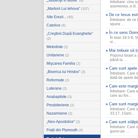
„Studenţii în Biblie”
(6)
Întrebare: cine 
asemenea, a st
„Martorii Lui Iehova”
(107)
De ce Iesus este
Alte Erezii...
(45)
Întrebare: de ce 
spune …
Catolice
(6)
În ce sens Domn
„Creştinii După Evanghelie”
În Ioan 18:3-8, S
(2)
vi…
Metodiste
(2)
Mai trebuie să ți
Unitariene
(2)
Poporul Israel a 
până la …
Mişcarea Familia
(2)
Care sunt apele
„Biserica lui Hristos”
(3)
Întrebare: Care 
dată de apele 
Reformate
(2)
Care este margi
Luterane
(2)
Întrebare: Care 
care au fos…
Anabaptiste
(3)
Care sunt margi
Presbiteriene
(2)
Întrebare: Care 
Nazariniene
33:17; 1Sam…
(2)
„Neo-Apostolice”
Care sunt stâlpi
(2)
Întrebare: Care 
Frații din Plymouth
(4)
gunoi pe …