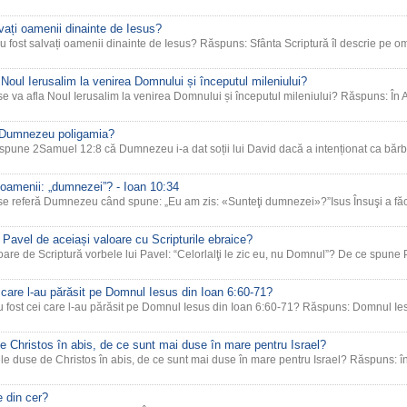
vați oamenii dinainte de Iesus?
 fost salvați oamenii dinainte de Iesus? Răspuns: Sfânta Scriptură îl descrie pe om
Noul Ierusalim la venirea Domnului și începutul mileniului?
se va afla Noul Ierusalim la venirea Domnului și începutul mileniului? Răspuns: În 
 Dumnezeu poligamia?
 spune 2Samuel 12:8 că Dumnezeu i-a dat soții lui David dacă a intenționat ca bărb
 oamenii: „dumnezei”? - Ioan 10:34
 se referă Dumnezeu când spune: „Eu am zis: «Sunteţi dumnezei»?”Isus Însuşi a făcu
ui Pavel de aceiași valoare cu Scripturile ebraice?
oare de Scriptură vorbele lui Pavel: “Celorlalţi le zic eu, nu Domnul”? De ce spune 
 care l-au părăsit pe Domnul Iesus din Ioan 6:60-71?
au fost cei care l-au părăsit pe Domnul Iesus din Ioan 6:60-71? Răspuns: Domnul Ie
e Christos în abis, de ce sunt mai duse în mare pentru Israel?
ele duse de Christos în abis, de ce sunt mai duse în mare pentru Israel? Răspuns: 
e din cer?