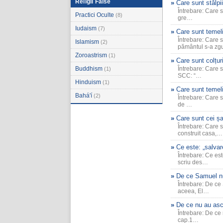
Religii False
Care sunt stâlpii
Întrebare: Care s
Practici Oculte
(8)
gre…
Iudaism
(7)
Care sunt temeli
Întrebare: Care 
Islamism
(2)
pământul s-a z
Zoroastrism
(1)
Care sunt colțur
Buddhism
Întrebare: Care s
(1)
SCC: “…
Hinduism
(1)
Care sunt temeli
Bahá'í
(2)
Întrebare: Care s
de …
Care sunt cei șap
Întrebare: Care 
construit casa,…
Ce este: „salva
Întrebare: Ce es
scriu des…
De ce Samuel nu 
Întrebare: De ce
aceea, El…
De ce nu au ascu
Întrebare: De ce 
cap.1…