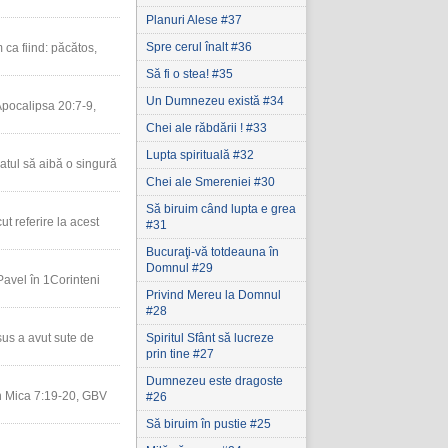
Planuri Alese #37
Spre cerul înalt #36
 ca fiind: păcătos,
Să fi o stea! #35
Un Dumnezeu există #34
Apocalipsa 20:7-9,
Chei ale răbdării ! #33
Lupta spirituală #32
atul să aibă o singură
Chei ale Smereniei #30
Să biruim când lupta e grea
t referire la acest
#31
Bucuraţi-vă totdeauna în
Domnul #29
Pavel în 1Corinteni
Privind Mereu la Domnul
#28
sus a avut sute de
Spiritul Sfânt să lucreze
prin tine #27
Dumnezeu este dragoste
în Mica 7:19-20, GBV
#26
Să biruim în pustie #25