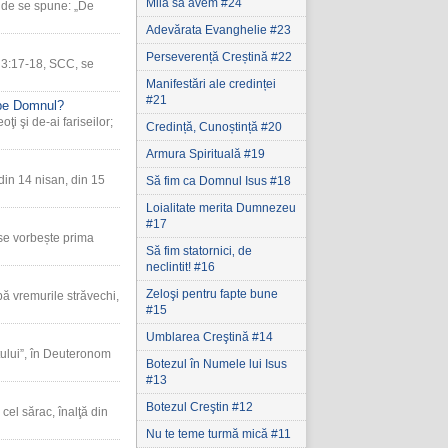
Milă să avem #24
unde se spune: „De
Adevărata Evanghelie #23
Perseverență Creștină #22
ni 3:17-18, SCC, se
Manifestări ale credinței
#21
 pe Domnul?
ţi şi de-ai fariseilor;
Credință, Cunoștință #20
Armura Spirituală #19
din 14 nisan, din 15
Să fim ca Domnul Isus #18
Loialitate merita Dumnezeu
#17
se vorbește prima
Să fim statornici‚ de
neclintit! #16
Zeloşi pentru fapte bune
ă vremurile străvechi,
#15
Umblarea Creştină #14
tului”, în Deuteronom
Botezul în Numele lui Isus
#13
Botezul Creştin #12
cel sărac, înalţă din
Nu te teme turmă mică #11