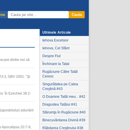
ine
Cauta
Ultimele Articole
Iehova Excelsior
Iehova, Cel Sfânt
Despre Fiul
iecare dintre noi să
Închinare la Tatal
Rugăciune Către Tatăl
Ceresc
 23:3, GBV 2001: “Şi
Singurătatea pe Calea
Creştină #43
s: În Ezechiel 38:2-
O Doamne Tatăl meu... #42
Dragostea Tatălui #41
(apostolului) adunării
Stăruinţa în Rugăciune #40
Binecuvântarea Divină #39
cu Apocalipsa 20:7-9,
Răbdarea Creştinului #38