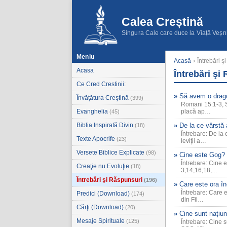
Calea Creștină
Singura Cale care duce la Viață Veșn
Meniu
Acasă
›
Întrebări ş
Acasa
Întrebări şi
Ce Cred Crestinii:
Să avem o drago
Învăţătura Creştină
(399)
Romani 15:1-3, SC
Evanghelia
placă ap…
(45)
Biblia Inspirată Divin
De la ce vârstă 
(18)
Întrebare: De la
Texte Apocrife
(23)
leviţii a…
Versete Biblice Explicate
(98)
Cine este Gog?
Întrebare: Cine 
Creaţie nu Evoluţie
(18)
3,14,16,18;…
Întrebări şi Răspunsuri
(196)
Care este ora în
Întrebare: Care 
Predici (Download)
(174)
din Fil…
Cărţi (Download)
(20)
Cine sunt națiuni
Mesaje Spirituale
(125)
Întrebare: Cine s