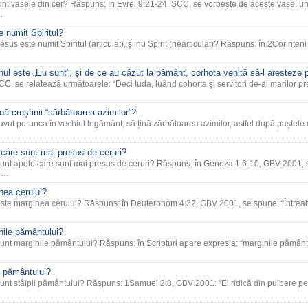
sunt vasele din cer? Răspuns: În Evrei 9:21-24, SCC, se vorbește de aceste vase, 
…
 numit Spiritul?
Iesus este numit Spiritul (articulat), și nu Spirit (nearticulat)? Răspuns: în 2Corinte
ul este „Eu sunt”, și de ce au căzut la pământ, corhota venită să-l aresteze
CC, se relatează următoarele: “Deci Iuda, luând cohorta şi servitori de-ai marilor preo
nă creștinii “sărbătoarea azimilor”?
avut porunca în vechiul legământ, să țină zărbătoarea azimilor, astfel după paștele 
 care sunt mai presus de ceruri?
sunt apele care sunt mai presus de ceruri? Răspuns: în Geneza 1:6-10, GBV 2001, 
de…
nea cerului?
este marginea cerului? Răspuns: în Deuteronom 4:32, GBV 2001, se spune: “Întreab
nile pământului?
sunt marginile pământului? Răspuns: în Scripturi apare expresia: “marginile pămân
i pământului?
sunt stâlpii pământului? Răspuns: 1Samuel 2:8, GBV 2001: “El ridică din pulbere pe 