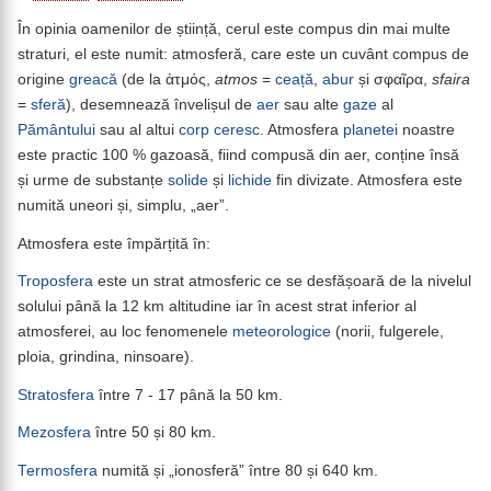
În opinia oamenilor de știință, cerul este compus din mai multe
straturi, el este numit: atmosferă, care este un cuvânt compus de
origine
greacă
(de la ἀτμός,
atmos
=
ceață
,
abur
și σφαῖρα,
sfaira
=
sferă
), desemnează învelișul de
aer
sau alte
gaze
al
Pământului
sau al altui
corp ceresc
. Atmosfera
planetei
noastre
este practic 100 % gazoasă, fiind compusă din aer, conține însă
și urme de substanțe
solide
și
lichide
fin divizate. Atmosfera este
numită uneori și, simplu, „aer”.
Atmosfera este împărțită în:
Troposfera
este un strat atmosferic ce se desfășoară de la nivelul
solului până la 12 km altitudine iar în acest strat inferior al
atmosferei, au loc fenomenele
meteorologice
(norii, fulgerele,
ploia, grindina, ninsoare).
Stratosfera
între 7 - 17 până la 50 km.
Mezosfera
între 50 și 80 km.
Termosfera
numită și „ionosferă” între 80 și 640 km.