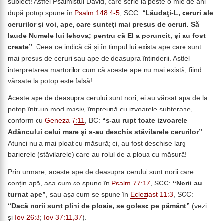
subiect! Astfel Psalmistul David, care scrie la peste o mie de ani
după potop spune în
Psalm 148:4-5
, SCC:
“Lăudaţi-L, ceruri ale
cerurilor şi voi, ape, care sunteţi mai presus de ceruri. Să
laude Numele lui Iehova; pentru că El a poruncit, şi au fost
create”
. Ceea ce indică că și în timpul lui exista ape care sunt
mai presus de ceruri sau ape de deasupra întinderii. Astfel
interpretarea martorilor cum că aceste ape nu mai există, fiind
vărsate la potop este falsă!
Aceste ape de deasupra cerului sunt nori, ei au vărsat apa de la
potop într-un mod masiv, împreună cu izvoarele subterane,
conform cu
Geneza 7:11
, BC:
“s-au rupt toate izvoarele
Adâncului celui mare şi s-au deschis stăvilarele cerurilor”
.
Atunci nu a mai ploat cu măsură; ci, au fost deschise larg
barierele (stăvilarele) care au rolul de a ploua cu măsură!
Prin urmare, aceste ape de deasupra cerului sunt norii care
conțin apă, așa cum se spune în
Psalm 77:17
, SCC:
“Norii au
turnat ape”
, sau așa cum se spune în
Ecleziast 11:3
, SCC:
“Dacă norii sunt plini de ploaie, se golesc pe pământ”
(vezi
și
Iov 26:8
;
Iov 37:11,37
).