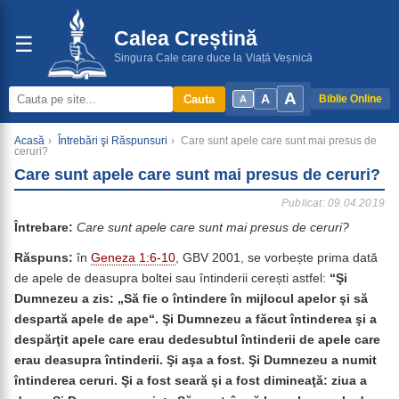
Calea Creștină
☰
Singura Cale care duce la Viață Veșnică
A
A
Cauta
Biblie Online
A
Acasă
›
Întrebări şi Răspunsuri
›
Care sunt apele care sunt mai presus de
ceruri?
Care sunt apele care sunt mai presus de ceruri?
Publicat: 09.04.2019
Întrebare:
Care sunt apele care sunt mai presus de ceruri?
Răspuns:
în
Geneza 1:6-10
, GBV 2001, se vorbește prima dată
de apele de deasupra boltei sau întinderii cerești astfel:
“Şi
Dumnezeu a zis: „Să fie o întindere în mijlocul apelor şi să
despartă apele de ape“. Şi Dumnezeu a făcut întinderea şi a
despărţit apele care erau dedesubtul întinderii de apele care
erau deasupra întinderii. Şi aşa a fost. Şi Dumnezeu a numit
întinderea ceruri. Şi a fost seară şi a fost dimineaţă: ziua a