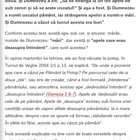
doua. Şi Dumnezeu a zis: „Să se strângă la un loc apele de
sub ceruri şi să se arate uscatul!“ Şi aşa a fost. Şi Dumnezeu
a numit uscatul pământ, iar strângerea apelor a numit-o mări.
Şi Dumnezeu a văzut că lucrul acesta era bun”
.
Conform acestui text, există ape sub cer, și anume: mările,
numite de Dumnezeu:
“mări”
, dar există și
“apele care erau
deasupra întinderii
”
, care sunt acestea?
În opinia martorilor lui Iehova, ele au fost vărsate la potop, în
Turnul de Veghe 2004 1/1 p.13, se explică:
“
De unde a provenit
apa care a căzut pe Pământ la Potop? Pe parcursul celei de-a
doua „zile“, sau ere de creaţie, când a fost formată „întinderea“
pământului, sau atmosfera, existau ape „dedesubtul întinderii“ şi
„deasupra întinderii“ (
Geneza 1:6-7
). Apele de ‘dedesubt’ erau
cele de pe pământ. Apele de „deasupra“ existau sub forma unei
cantităţi uriaşe de vapori aflate deasupra pământului, la o mare
altitudine, despre care se spune că formau „stăvilarele cerurilor“.
În zilele lui Noe, aceste ape au căzut pe pământ”.
Însă această explicație nu ține cont de toate versetele despre