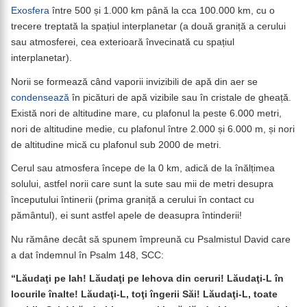
Exosfera
între 500 și 1.000 km până la cca 100.000 km, cu o
trecere treptată la spațiul interplanetar (a două graniță a cerului
sau atmosferei, cea exterioară învecinată cu spațiul
interplanetar).
Norii se formează când vaporii invizibili de apă din aer se
condensează
în picături de apă vizibile sau în cristale de gheață.
Există nori de altitudine mare, cu plafonul la peste 6.000 metri,
nori de altitudine medie, cu plafonul între 2.000 și 6.000 m, și nori
de altitudine mică cu plafonul sub 2000 de metri.
Cerul sau atmosfera începe de la 0 km, adică de la înălțimea
solului, astfel norii care sunt la sute sau mii de metri desupra
începutului întinerii (prima graniță a cerului în contact cu
pământul), ei sunt astfel apele de deasupra întinderii!
Nu rămâne decât să spunem împreună cu Psalmistul David care
a dat îndemnul în Psalm 148, SCC:
“Lăudaţi pe Iah! Lăudaţi pe Iehova din ceruri! Lăudaţi-L în
locurile înalte! Lăudaţi-L, toţi îngerii Săi! Lăudaţi-L, toate