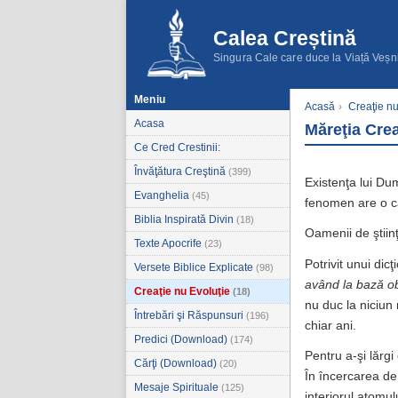
Calea Creștină
Singura Cale care duce la Viață Veșn
Meniu
Acasă
›
Creaţie nu
Acasa
Măreţia Crea
Ce Cred Crestinii:
Învăţătura Creştină
(399)
Existenţa lui Du
Evanghelia
(45)
fenomen are o ca
Biblia Inspirată Divin
(18)
Oamenii de ştiin
Texte Apocrife
(23)
Potrivit unui dicţ
Versete Biblice Explicate
(98)
având la bază ob
Creaţie nu Evoluţie
(18)
nu duc la niciun 
Întrebări şi Răspunsuri
(196)
chiar ani.
Predici (Download)
(174)
Pentru a-şi lărgi
Cărţi (Download)
(20)
În încercarea de 
Mesaje Spirituale
(125)
interiorul atomul