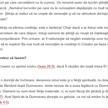
cruri pe care cercetătorii nu le cunosc. Un renumit autor de lucrări ştiinţif
arcă:
„Numărul lucrurilor pe care nu le cunoaştem depăşeşte cu mult n
m. Ştiinţa ar trebui să ne umple de veneraţie şi să ne stimuleze dorinţ
tici”.
ştiinţa va elimina credinţa, este o fantezia! Chiar dacă s-ar folosi cele 
ercetare de care dispun, totuşi oamenii de ştiinţă au reuşit să înţeleag
onjurătoare. Prin urmare, ar fi nebuneşte să negăm existenţa unor lucr
 să le explice! Ba mai mult să renunţăm la credinţa în Creator pe baza un
!!
 trebui să facem?
eator cu spiritul nostru (
Isaia 26:9
), dacă Îl căutăm din toată inima El 
o dorinţă de închinare, deoarece omul este şi o fiinţă spirituală, nu doa
 este flămând după Dumnezeu, simte nevoia de a avea legătură cu Dum
). Oamenii nu sunt doar fiinţe materiale; ci, ei sunt făcuţi din ţărână şi d
7
). Acel Spirit de la Dumnezeu doreşte cu gelozie, ca noi să intrăm în l
b 4:5
).