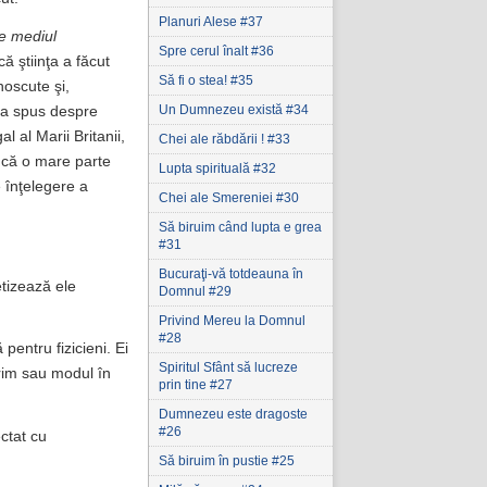
Planuri Alese #37
re mediul
Spre cerul înalt #36
 ştiinţa a făcut
Să fi o stea! #35
noscute şi,
Un Dumnezeu există #34
, a spus despre
 al Marii Britanii,
Chei ale răbdării ! #33
e că o mare parte
Lupta spirituală #32
 înţelegere a
Chei ale Smereniei #30
Să biruim când lupta e grea
#31
Bucuraţi-vă totdeauna în
tizează ele
Domnul #29
Privind Mereu la Domnul
#28
 pentru fizicieni. Ei
Spiritul Sfânt să lucreze
rim sau modul în
prin tine #27
Dumnezeu este dragoste
#26
ctat cu
Să biruim în pustie #25