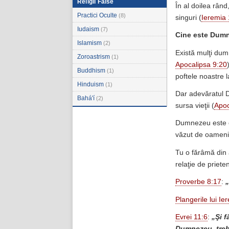
Religii False
În al doilea rând
Practici Oculte
(8)
singuri (
Ieremia
Iudaism
(7)
Cine este Dum
Islamism
(2)
Există mulţi dumn
Zoroastrism
(1)
Apocalipsa 9:20
Buddhism
(1)
poftele noastre 
Hinduism
(1)
Dar adevăratul Du
Bahá'í
(2)
sursa vieţii (
Apoc
Dumnezeu este o
văzut de oameni
Tu o fărâmă din a
relaţie de priet
Proverbe 8:17
:
„
Plangerile lui Ie
Evrei 11:6
:
„Şi f
Dumnezeu, trebu