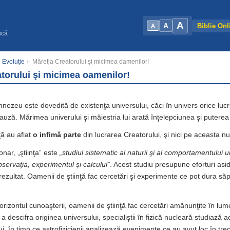
A
A
Biblie Onl
A
ică
 Evoluţie
›
Măreţia Creatorului şi micimea oamenilor!
torului şi micimea oamenilor!
mnezeu este dovedită de existenţa universului, căci în univers orice luc
uză. Mărimea univerului şi măiestria lui arată înţelepciunea şi puterea 
ţă au aflat
o infimă parte
din lucrarea Creatorului, şi nici pe aceasta nu
ionar, „ştiinţa” este
„studiul sistematic al naturii şi al comportamentului u
servaţia, experimentul şi calculul”
. Acest studiu presupune eforturi asi
rezultat. Oamenii de ştiinţă fac cercetări şi experimente ce pot dura să
 orizontul cunoaşterii, oamenii de ştiinţă fac cercetări amănunţite în lu
a descifra originea universului, specialiştii în fizică nucleară studiază ac
ui, în timp ce astrofizicienii analizează evenimente ce au avut loc în trec