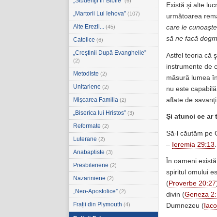
„Studenţii în Biblie”
(6)
Există şi alte lu
„Martorii Lui Iehova”
(107)
următoarea rem
Alte Erezii...
(45)
care le cunoaşte
să ne facă dogma
Catolice
(6)
„Creştinii După Evanghelie”
Astfel teoria că 
(2)
instrumente de c
Metodiste
(2)
măsură lumea înc
Unitariene
(2)
nu este capabilă
aflate de savanţi!
Mişcarea Familia
(2)
„Biserica lui Hristos”
(3)
Şi atunci ce ar
Reformate
(2)
Să-l căutăm pe Cr
Luterane
(2)
–
Ieremia 29:13
.
Anabaptiste
(3)
În oameni există 
Presbiteriene
(2)
spiritul omului
Nazariniene
(2)
(
Proverbe 20:27
„Neo-Apostolice”
(2)
divin (
Geneza 2:
Frații din Plymouth
(4)
Dumnezeu (
Iaco