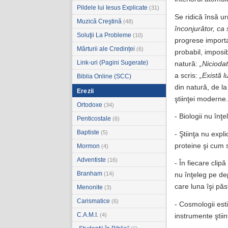
Pildele lui Iesus Explicate
(31)
Se ridică însă u
Muzică Creştină
(48)
înconjurător, ca 
Soluţii La Probleme
(10)
progrese importa
Mărturii ale Credinței
(6)
probabil, imposi
Link-uri (Pagini Sugerate)
natură:
„Nicioda
a scris:
„Există l
Biblia Online (SCC)
din natură, de l
Erezii
ştiinţei moderne
Ortodoxe
(34)
- Biologii nu înţe
Penticostale
(6)
Baptiste
(5)
- Ştiinţa nu exp
proteine şi cum s
Mormon
(4)
Adventiste
(16)
- În fiecare clip
Branham
(14)
nu înţeleg pe de
care luna îşi păs
Menonite
(3)
Carismatice
(6)
- Cosmologii est
C.A.M.I.
(4)
instrumente ştii