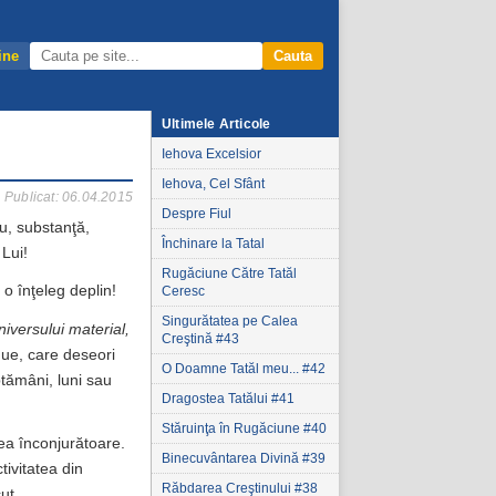
ine
Cauta
Ultimele Articole
Iehova Excelsior
Iehova, Cel Sfânt
Publicat: 06.04.2015
Despre Fiul
ru, substanţă,
Închinare la Tatal
Lui!
Rugăciune Către Tatăl
 o înţeleg deplin!
Ceresc
Singurătatea pe Calea
niversului material,
Creştină #43
due, care deseori
O Doamne Tatăl meu... #42
ptămâni, luni sau
Dragostea Tatălui #41
Stăruinţa în Rugăciune #40
mea înconjurătoare.
Binecuvântarea Divină #39
tivitatea din
Răbdarea Creştinului #38
ut.