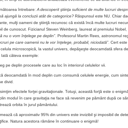
rmătoarea întrebare:
A descoperit ştiinţa suficient de multe lucruri desp
să ajungă la concluzii atât de categorice?
Răspunsul este NU. Chiar dacă
nte, mulţi oameni de ştiinţă recunosc că există încă multe lucruri necu
bil de cunoscut. Fizicianul Steven Weinberg, laureat al premiului Nobel
tă nu o vom înţelege pe deplin”
. Profesorul Martin Rees, astronomul regal
ucruri pe care oamenii nu le vor înţelege, probabil, niciodată”
. Cert est
a celula microscopică, la vastul univers, depăşeşte deocamdată sfera de
. Iată câteva exemple:
leg pe deplin procesele care au loc în interiorul celulelor vii.
lică deocamdată în mod deplin cum consumă celulele energie, cum sinte
e divid.
ă simţim efectele forţei gravitaţionale. Totuşi, această forţă este o enigmă
plin modul în care gravitaţia ne face să revenim pe pământ după ce să
trează orbita în jurul pământului.
imează că aproximativ 95% din univers este invizibil şi imposibil de dete
nţifice. Natura acestora rămâne în continuare o enigmă!