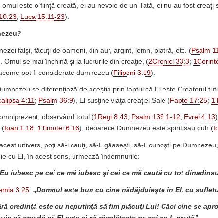
, omul este o fiinţă creată, ei au nevoie de un Tată, ei nu au fost creaţi
 10:23
;
Luca 15:11-23
).
nezeu?
ezei falşi, făcuţi de oameni, din aur, argint, lemn, piatră, etc. (
Psalm 1
). Omul se mai închină şi la lucrurile din creaţie, (
2Cronici 33:3
;
1Corinte
lacome pot fi considerate dumnezeu (
Filipeni 3:19
).
mnezeu se diferenţiază de aceştia prin faptul că El este Creatorul tutur
alipsa 4:11
;
Psalm 36:9
), El susţine viaţa creaţiei Sale (
Fapte 17:25
;
1T
mniprezent, observând totul (
1Regi 8:43
;
Psalm 139:1-12
;
Evrei 4:13
)
 (
Ioan 1:18
;
1Timotei 6:16
), deoarece Dumnezeu este spirit sau duh (
I
cest univers, poţi să-l cauţi, să-L găaseşti, să-L cunoşti pe Dumnezeu, ş
enie cu El, în acest sens, urmează îndemnurile:
Eu iubesc pe cei ce mă iubesc şi cei ce mă caută cu tot dinadins
remia 3:25
:
„Domnul este bun cu cine nădăjduieşte în El, cu sufletu
ără credinţă este cu neputinţă să fim plăcuţi Lui! Căci cine se apr
ie să creadă că El este şi că răsplăteşte pe cei ce-L caută”
.