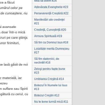
Milă să avem #24
ice a făcut
Adevărata Evanghelie #23
umărul celor pe
a de cunoaştere, nu
Perseverență Creștină #22
Manifestări ale credinței
#21
mai avansate
Credință, Cunoștință #20
ă doar într-o mică
Armura Spirituală #19
uri pe care ştiinţa
Să fim ca Domnul Isus #18
or firimituri,
Loialitate merita Dumnezeu
#17
Să fim statornici‚ de
neclintit! #16
se lasă găsit de noi
Zeloşi pentru fapte bune
#15
r materială, iar
Umblarea Creştină #14
nezeu
Botezul în Numele lui Isus
in suflare sau Spirit
#13
egătură cu cerul, cu
Botezul Creştin #12
Nu te teme turmă mică #11