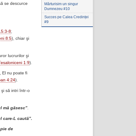
 să se descurce
Mărturisim un singur
Dumnezeu #10
Succes pe Calea Credinței
#9
15:3-8
;
ni 8:5
), chiar şi
or lucrurilor şi
esaloniceni 1:9
).
, El nu poate fi
oan 4:24
).
i să intri într-o
ul mă găsesc”
.
l care-L caută”.
opie de