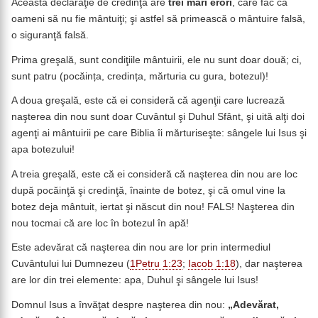
Această declaraţie de credinţă are
trei mari erori
, care fac ca
oameni să nu fie mântuiţi; şi astfel să primească o mântuire falsă,
o siguranţă falsă.
Prima greşală, sunt condiţiile mântuirii, ele nu sunt doar două; ci,
sunt patru (pocăința, credința, mărturia cu gura, botezul)!
A doua greşală, este că ei consideră că agenţii care lucrează
naşterea din nou sunt doar Cuvântul şi Duhul Sfânt, şi uită alţi doi
agenţi ai mântuirii pe care Biblia îi mărturiseşte: sângele lui Isus şi
apa botezului!
A treia greşală, este că ei consideră că naşterea din nou are loc
după pocăinţă şi credinţă, înainte de botez, şi că omul vine la
botez deja mântuit, iertat şi născut din nou! FALS! Naşterea din
nou tocmai că are loc în botezul în apă!
Este adevărat că naşterea din nou are lor prin intermediul
Cuvântului lui Dumnezeu (
1Petru 1:23
;
Iacob 1:18
), dar naşterea
are lor din trei elemente: apa, Duhul şi sângele lui Isus!
Domnul Isus a învăţat despre naşterea din nou:
„Adevărat,