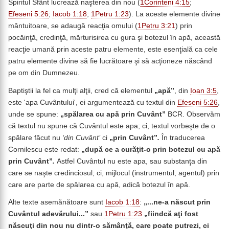
Spiritul Sfânt lucrează naşterea din nou (
1Corinteni 4:15
;
Efeseni 5:26
;
Iacob 1:18
;
1Petru 1:23
). La aceste elemente divine
mântuitoare, se adaugă reacţia omului (
1Petru 3:21
) prin
pocăinţă, credinţă, mărturisirea cu gura şi botezul în apă, această
reacţie umană prin aceste patru elemente, este esenţială ca cele
patru elemente divine să fie lucrătoare şi să acţioneze născând
pe om din Dumnezeu.
Baptiştii la fel ca mulţi alţii, cred că elementul
„apă”
, din
Ioan 3:5
,
este 'apa Cuvântului', ei argumentează cu textul din
Efeseni 5:26
,
unde se spune:
„spălarea cu apă prin Cuvânt”
BCR. Observăm
că textul nu spune că Cuvântul este apa; ci, textul vorbeşte de o
spălare făcut nu
‘din Cuvânt’
ci
„prin Cuvânt”
.
În traducerea
Cornilescu este redat:
„după ce a curăţit-o prin botezul cu apă
prin Cuvânt”
.
Astfel Cuvântul nu este apa, sau substanţa din
care se naşte credinciosul; ci, mijlocul (instrumentul, agentul) prin
care are parte de spălarea cu apă, adică botezul în apă.
Alte texte asemănătoare sunt
Iacob 1:18
:
„...ne-a născut prin
Cuvântul adevărului...”
sau
1Petru 1:23
„fiindcă aţi fost
născuţi din nou nu dintr-o sămânţă
, care poate putrezi, ci