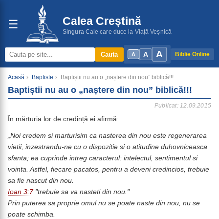
Calea Creștină
☰
Singura Cale care duce la Viață Veșnică
A
A
Cauta
Biblie Online
A
Acasă
›
Baptiste
›
Baptiștii nu au o „naștere din nou” biblică!!!
Baptiștii nu au o „naștere din nou” biblică!!!
Publicat: 12.09.2015
În mărturia lor de credință ei afirmă:
„Noi credem si marturisim ca nasterea din nou este regenerarea
vietii, inzestrandu-ne cu o dispozitie si o atitudine duhovniceasca
sfanta; ea cuprinde intreg caracterul: intelectul, sentimentul si
vointa. Astfel, fiecare pacatos, pentru a deveni credincios, trebuie
sa fie nascut din nou.
Ioan 3:7
"trebuie sa va nasteti din nou."
Prin puterea sa proprie omul nu se poate naste din nou, nu se
poate schimba.