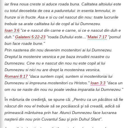
iar firea noua creste si aduce roada buna. Calitatea altoiului este
cu totul deosebita de cea a paduretului: in esenta lemnului, in
frunze si in fructe. Asa e si cu cel nascut din nou: toate lucrurile
trebuie sa arate calitatea lui de copil al lui Dumnezeu.
Ioan 3:6
"ce e nascut din carne e carne, si ce e nascut din duh e
duh."
Galateni 5:22-23
"roada Duhului este…"
Matei 7:17
"pomul
bun face roade bune."
Prin nasterea din nou devenim mostenitori ai lui Dumnezeu.
Dreptul la mostenire vesnica e pe baza inrudirii noastre cu
Dumnezeu. Cine nu e nascut din nou nu este copil al lui
Dumnezeu si nici nu are drept la mostenirea vesnica.
Romani 8:17
"daca suntem copii, suntem si mostenitoriai lui
Dumnezeu si impreuna mostenitori cu Hristos."
Ioan 3:3
"daca un
om nu se naste din nou nu poate vedea imparatia lui Dumnezeu."
În mărturia de credinţă, se spune că:
„Pentru ca un păcătos să fie
născut din nou el trebuie să se pocăiască şi să creadă, adică să
primească mântuirea prin har. Atunci Dumnezeu face lucrarea
naşterii din nou prin Cuvantul Sau şi prin Duhul Sfant”
.