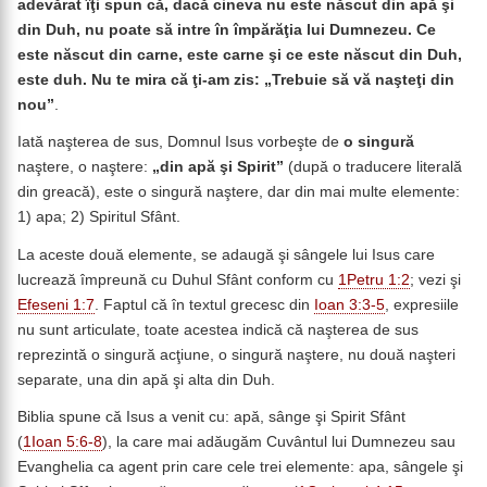
adevărat îţi spun că, dacă cineva nu este născut din apă şi
din Duh, nu poate să intre în împărăţia lui Dumnezeu. Ce
este născut din carne, este carne şi ce este născut din Duh,
este duh. Nu te mira că ţi-am zis: „Trebuie să vă naşteţi din
nou”
.
Iată naşterea de sus, Domnul Isus vorbeşte de
o singură
naştere, o naştere:
„din apă şi Spirit”
(după o traducere literală
din greacă), este o singură naştere, dar din mai multe elemente:
1) apa; 2) Spiritul Sfânt.
La aceste două elemente, se adaugă şi sângele lui Isus care
lucrează împreună cu Duhul Sfânt conform cu
1Petru 1:2
; vezi şi
Efeseni 1:7
. Faptul că în textul grecesc din
Ioan 3:3-5
, expresiile
nu sunt articulate, toate acestea indică că naşterea de sus
reprezintă o singură acţiune, o singură naştere, nu două naşteri
separate, una din apă şi alta din Duh.
Biblia spune că Isus a venit cu: apă, sânge şi Spirit Sfânt
(
1Ioan 5:6-8
), la care mai adăugăm Cuvântul lui Dumnezeu sau
Evanghelia ca agent prin care cele trei elemente: apa, sângele şi