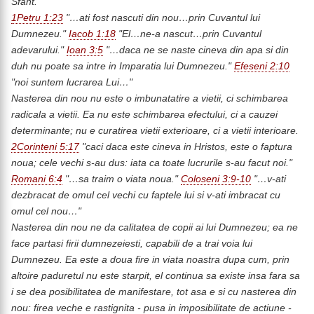
Sfant.
1Petru 1:23
"…ati fost nascuti din nou…prin Cuvantul lui
Dumnezeu."
Iacob 1:18
"El…ne-a nascut…prin Cuvantul
adevarului."
Ioan 3:5
"…daca ne se naste cineva din apa si din
duh nu poate sa intre in Imparatia lui Dumnezeu."
Efeseni 2:10
"noi suntem lucrarea Lui…"
Nasterea din nou nu este o imbunatatire a vietii, ci schimbarea
radicala a vietii. Ea nu este schimbarea efectului, ci a cauzei
determinante; nu e curatirea vietii exterioare, ci a vietii interioare.
2Corinteni 5:17
"caci daca este cineva in Hristos, este o faptura
noua; cele vechi s-au dus: iata ca toate lucrurile s-au facut noi."
Romani 6:4
"…sa traim o viata noua."
Coloseni 3:9-10
"…v-ati
dezbracat de omul cel vechi cu faptele lui si v-ati imbracat cu
omul cel nou…"
Nasterea din nou ne da calitatea de copii ai lui Dumnezeu; ea ne
face partasi firii dumnezeiesti, capabili de a trai voia lui
Dumnezeu. Ea este a doua fire in viata noastra dupa cum, prin
altoire paduretul nu este starpit, el continua sa existe insa fara sa
i se dea posibilitatea de manifestare, tot asa e si cu nasterea din
nou: firea veche e rastignita - pusa in imposibilitate de actiune -