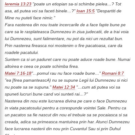
Ieremia 13:23
"poate un etiopian sa-si schimbe pielea…? Tot
asa, ati putea voi sa faceti binele…?"
Ioan 15:5
"Despartiti de
Mine nu puteti face nimic."
Fara nasterea din nou toate incercarile de a face fapte bune pe
care sa le rasplateasca Dumnezeu in ziua judecatii, de a trai voia
lui Dumnezeu, sunt falimentare, nu pot da nici un rezultat bun.
Prin nasterea fireasca noi mostenim o fire pacatoasa, care da
roadele pacatului.
Suntem ca si un paduret care nu poate aduce roade bune. Numai
altoirea e ceea ce poate schimba firea.
Matei 7:16-18
"…pomul rau nu face roade bune…"
Romani 8:7
"ea [firea pamanteascA) nu se supune Legii lui Dumnezeu si nici
nu poate sa se supuna."
Matei 12:34
"…cum ati putea voi sa
spuneti lucruri bune cand voi sunteti rai…?"
Nasterea din nou este lucrarea divina pe care o face Dumnezeu
in viata pacatosului pentru a corespunde vointei Sale. Pentru ca
un pacatos sa fie nascut din nou el trebuie sa se pocaiasca si sa
creada, adica sa primeasca mantuirea prin har. Atunci Dumnezeu
face lucrarea nasterii din nou prin Cuvantul Sau si prin Duhul